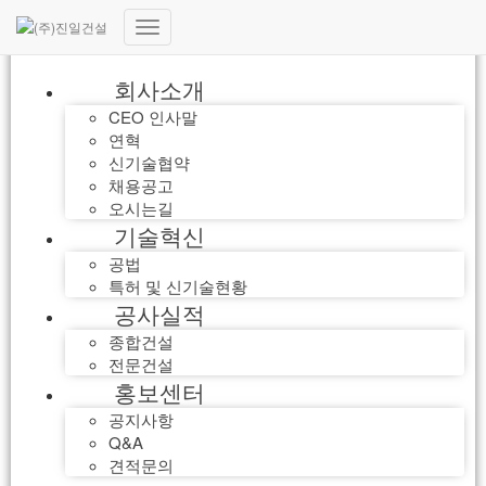
내
비
회사소개
게
이
CEO 인사말
션
연혁
토
신기술협약
글
채용공고
오시는길
기술혁신
공법
특허 및 신기술현황
공사실적
종합건설
전문건설
홍보센터
공지사항
Q&A
견적문의