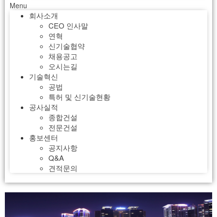
Menu
회사소개
CEO 인사말
연혁
신기술협약
채용공고
오시는길
기술혁신
공법
특허 및 신기술현황
공사실적
종합건설
전문건설
홍보센터
공지사항
Q&A
견적문의