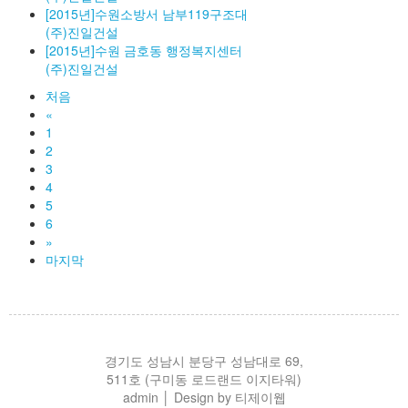
[2015년]수원소방서 남부119구조대
(주)진일건설
[2015년]수원 금호동 행정복지센터
(주)진일건설
처음
«
1
2
3
4
5
6
»
마지막
경기도 성남시 분당구 성남대로 69,
511호 (구미동 로드랜드 이지타워)
admin
│ Design by 티제이웹