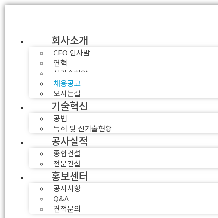
회사소개
CEO 인사말
연혁
신기술협약
채용공고
오시는길
기술혁신
공법
특허 및 신기술현황
공사실적
종합건설
전문건설
홍보센터
공지사항
Q&A
견적문의