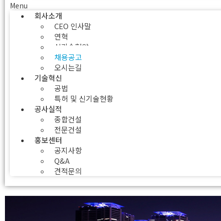
Menu
회사소개
CEO 인사말
연혁
신기술협약
채용공고
오시는길
기술혁신
공법
특허 및 신기술현황
공사실적
종합건설
전문건설
홍보센터
공지사항
Q&A
견적문의