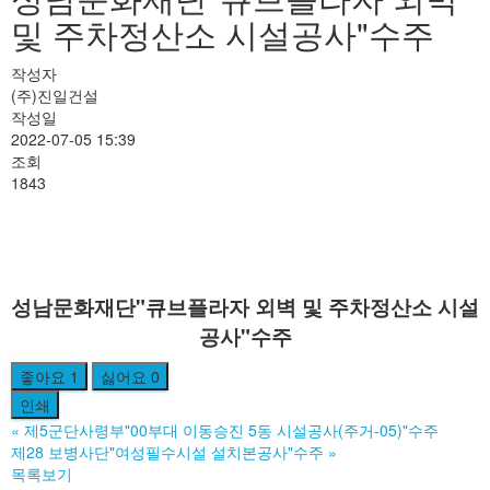
및 주차정산소 시설공사"수주
작성자
(주)진일건설
작성일
2022-07-05 15:39
조회
1843
성남문화재단"큐브플라자 외벽 및 주차정산소 시설
공사"수주
좋아요
1
싫어요
0
인쇄
«
제5군단사령부"00부대 이동승진 5동 시설공사(주거-05)"수주
제28 보병사단"여성필수시설 설치본공사"수주
»
목록보기