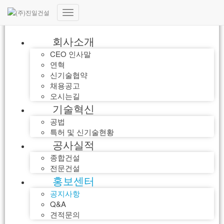
내
비
회사소개
게
이
CEO 인사말
션
연혁
토
신기술협약
글
채용공고
오시는길
기술혁신
공법
특허 및 신기술현황
공사실적
종합건설
전문건설
홍보센터
공지사항
Q&A
견적문의