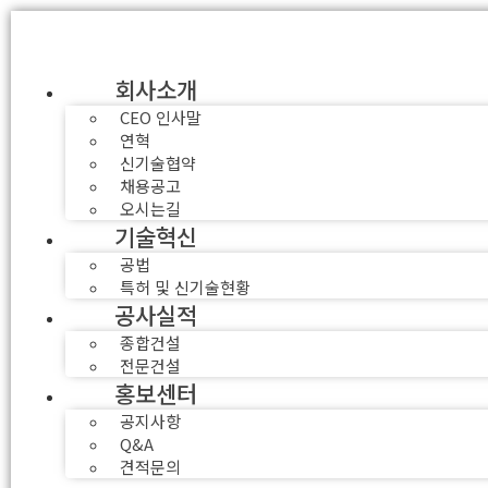
회사소개
CEO 인사말
연혁
신기술협약
채용공고
오시는길
기술혁신
공법
특허 및 신기술현황
공사실적
종합건설
전문건설
홍보센터
공지사항
Q&A
견적문의