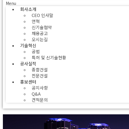
Menu
회사소개
CEO 인사말
연혁
신기술협약
채용공고
오시는길
기술혁신
공법
특허 및 신기술현황
공사실적
종합건설
전문건설
홍보센터
공지사항
Q&A
견적문의