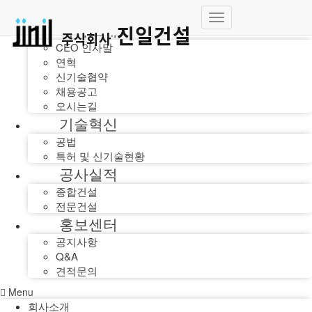
회사소개
내
비
CEO 인사말
게
연혁
이
신기술협약
션
채용공고
토
오시는길
글
기술혁신
공법
특허 및 신기술현황
공사실적
종합건설
전문건설
홍보센터
공지사항
Q&A
견적문의
Menu
회사소개