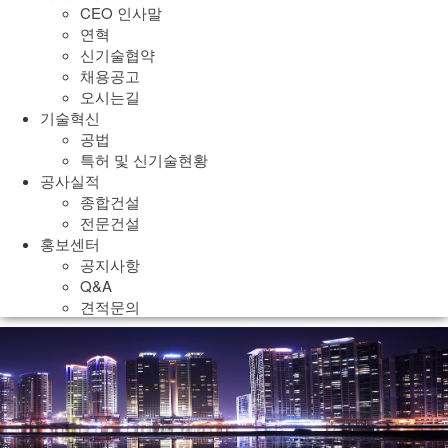
CEO 인사말
연혁
신기술협약
채용공고
오시는길
기술혁신
공법
특허 및 신기술현황
공사실적
종합건설
전문건설
홍보센터
공지사항
Q&A
견적문의