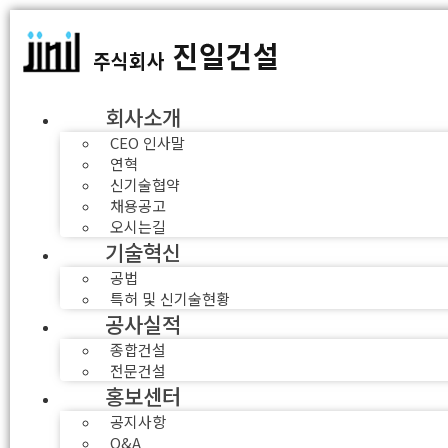
회사소개
CEO 인사말
연혁
신기술협약
채용공고
오시는길
기술혁신
공법
특허 및 신기술현황
공사실적
종합건설
전문건설
홍보센터
공지사항
Q&A