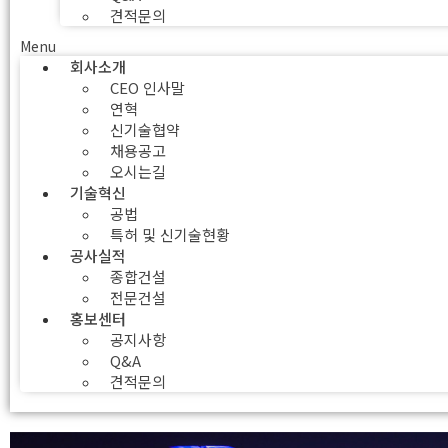
견적문의
Menu
회사소개
CEO 인사말
연혁
신기술협약
채용공고
오시는길
기술혁신
공법
특허 및 신기술현황
공사실적
종합건설
전문건설
홍보센터
공지사항
Q&A
견적문의