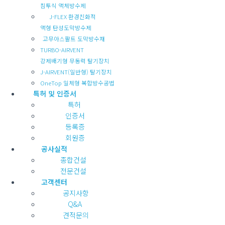
침투식 액체방수제
J-FLEX 환경친화적
액형 탄성도막방수제
고무아스팔트 도막방수재
TURBO-AIRVENT
강제배기형 무동력 탈기장치
J-AIRVENT(일반형) 탈기장치
OneTop 일체형 복합방수공법
특허 및 인증서
특허
인증서
등록증
회원증
공사실적
종합건설
전문건설
고객센터
공지사항
Q&A
견적문의