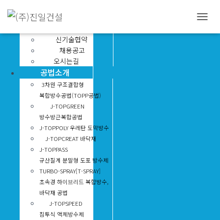
회사소개
인사말
내
연혁
비
신기술협약
게
채용공고
이
오시는길
션
공법소개
토
글
3차원 구조결합형
복합방수공법(TOPP공법)
J-TOPGREEN
방수방근복합공법
J-TOPPOLY 우레탄 도막방수
J-TOPCREAT 바닥재
J-TOPPASS
규산질계 분말형 도포 방수제
TURBO-SPRAY[T-SPRAY]
초속경 하이브리드 복합방수,
바닥재 공법
J-TOPSPEED
침투식 액체방수제