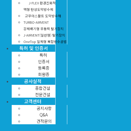
J-FLEX 환경친화적
액형 탄성도막방수제
고무아스팔트 도막방수재
TURBO-AIRVENT
강제배기형 무동력 탈기장치
J-AIRVENT(일반형) 탈기장치
OneTop 일체형 복합방수공법
특허 및 인증서
특허
인증서
등록증
회원증
공사실적
종합건설
전문건설
고객센터
공지사항
Q&A
견적문의