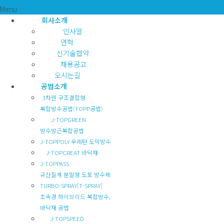
Menu
회사소개
인사말
연혁
신기술협약
채용공고
오시는길
공법소개
3차원 구조결합형
복합방수공법(TOPP공법)
J-TOPGREEN
방수방근복합공법
J-TOPPOLY 우레탄 도막방수
J-TOPCREAT 바닥재
J-TOPPASS
규산질계 분말형 도포 방수제
TURBO-SPRAY[T-SPRAY]
초속경 하이브리드 복합방수,
바닥재 공법
J-TOPSPEED