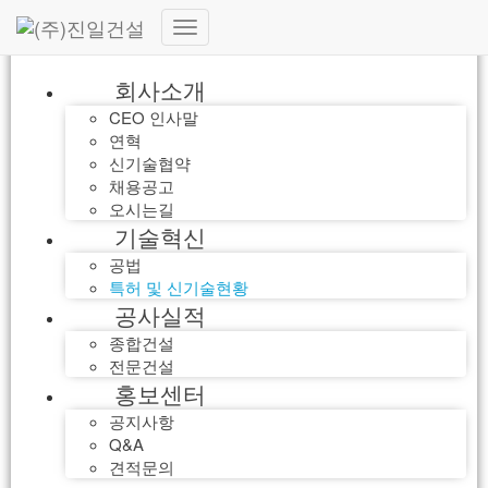
내
비
회사소개
게
이
CEO 인사말
션
연혁
토
신기술협약
글
채용공고
오시는길
기술혁신
공법
특허 및 신기술현황
공사실적
종합건설
전문건설
홍보센터
공지사항
Q&A
견적문의