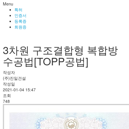
Menu
특허
인증서
등록증
회원증
3차원 구조결합형 복합방
수공법[TOPP공법]
작성자
(주)진일건설
작성일
2021-01-04 15:47
조회
748