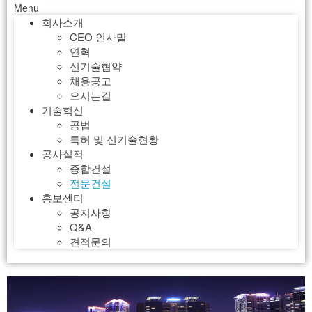
Menu
회사소개
CEO 인사말
연혁
신기술협약
채용공고
오시는길
기술혁신
공법
특허 및 신기술현황
공사실적
종합건설
전문건설
홍보센터
공지사항
Q&A
견적문의