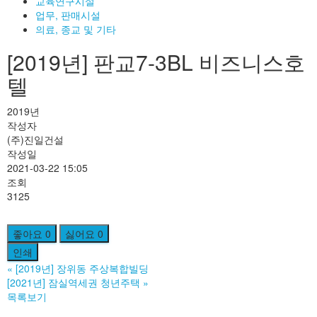
교육연구시설
업무, 판매시설
의료, 종교 및 기타
[2019년] 판교7-3BL 비즈니스호
텔
2019년
작성자
(주)진일건설
작성일
2021-03-22 15:05
조회
3125
좋아요
0
싫어요
0
인쇄
«
[2019년] 장위동 주상복합빌딩
[2021년] 잠실역세권 청년주택
»
목록보기