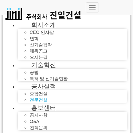
내
비
회사소개
게
이
CEO 인사말
션
연혁
토
신기술협약
글
채용공고
오시는길
기술혁신
공법
특허 및 신기술현황
공사실적
종합건설
전문건설
홍보센터
공지사항
Q&A
견적문의