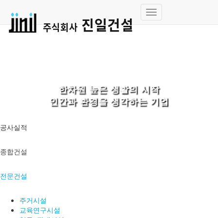
내
비
게
이
션
토
글
한차원 높은 생활의 시작
인간과 환경을 생각하는 기업
공사실적
종합건설
전문건설
주거시설
교육연구시설