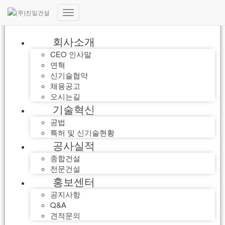
내
비
회사소개
게
이
CEO 인사말
션
연혁
토
신기술협약
글
채용공고
오시는길
기술혁신
공법
특허 및 신기술현황
공사실적
종합건설
전문건설
홍보센터
공지사항
Q&A
견적문의