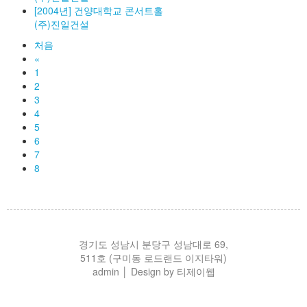
[2004년] 건양대학교 콘서트홀
(주)진일건설
처음
«
1
2
3
4
5
6
7
8
경기도 성남시 분당구 성남대로 69,
511호 (구미동 로드랜드 이지타워)
admin
│ Design by 티제이웹