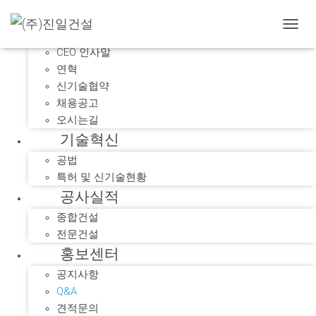
회사소개
내
비
CEO 인사말
게
연혁
이
신기술협약
션
채용공고
토
글
오시는길
기술혁신
공법
특허 및 신기술현황
공사실적
종합건설
전문건설
홍보센터
공지사항
Q&A
견적문의