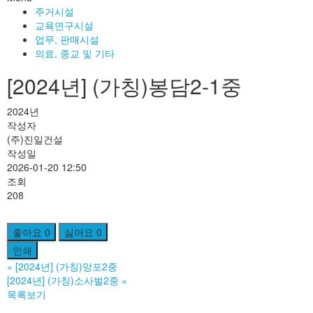
주거시설
교육연구시설
업무, 판매시설
의료, 종교 및 기타
[2024년] (가칭)봉담2-1중
2024년
작성자
(주)진일건설
작성일
2026-01-20 12:50
조회
208
좋아요
0
싫어요
0
인쇄
«
[2024년] (가칭)망포2중
[2024년] (가칭)소사벌2중
»
목록보기