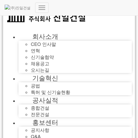
내
비
게
이
회사소개
션
토
CEO 인사말
글
연혁
신기술협약
채용공고
오시는길
기술혁신
공법
특허 및 신기술현황
공사실적
종합건설
전문건설
홍보센터
공지사항
Q&A