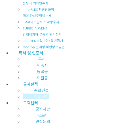
침투식 액체방수제
J-FLEX 환경친화적
액형 탄성도막방수제
고무아스팔트 도막방수재
TURBO-AIRVENT
강제배기형 무동력 탈기장치
J-AIRVENT(일반형) 탈기장치
OneTop 일체형 복합방수공법
특허 및 인증서
특허
인증서
등록증
회원증
공사실적
종합건설
전문건설
고객센터
공지사항
Q&A
견적문의