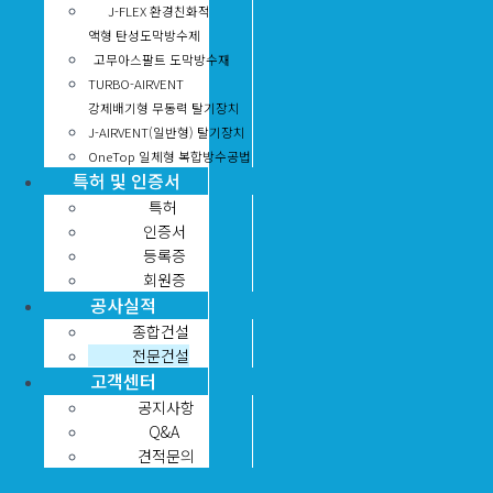
J-FLEX 환경친화적
액형 탄성도막방수제
고무아스팔트 도막방수재
TURBO-AIRVENT
강제배기형 무동력 탈기장치
J-AIRVENT(일반형) 탈기장치
OneTop 일체형 복합방수공법
특허 및 인증서
특허
인증서
등록증
회원증
공사실적
종합건설
전문건설
고객센터
공지사항
Q&A
견적문의