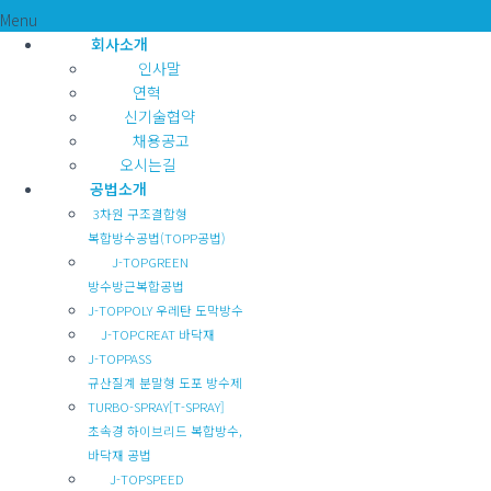
Menu
회사소개
인사말
연혁
신기술협약
채용공고
오시는길
공법소개
3차원 구조결합형
복합방수공법(TOPP공법)
J-TOPGREEN
방수방근복합공법
J-TOPPOLY 우레탄 도막방수
J-TOPCREAT 바닥재
J-TOPPASS
규산질계 분말형 도포 방수제
TURBO-SPRAY[T-SPRAY]
초속경 하이브리드 복합방수,
바닥재 공법
J-TOPSPEED