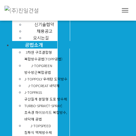
회사소개
인사말
내
연혁
비
신기술협약
게
채용공고
이
오시는길
션
공법소개
토
글
3차원 구조결합형
복합방수공법(TOPP공법)
J-TOPGREEN
방수방근복합공법
J-TOPPOLY 우레탄 도막방수
J-TOPCREAT 바닥재
J-TOPPASS
규산질계 분말형 도포 방수제
TURBO-SPRAY[T-SPRAY]
초속경 하이브리드 복합방수,
바닥재 공법
J-TOPSPEED
침투식 액체방수제