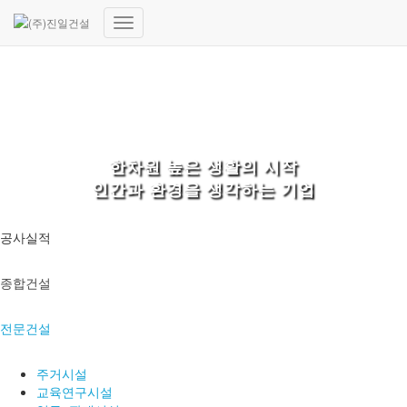
내
비
게
이
션
토
글
한차원 높은 생활의 시작
인간과 환경을 생각하는 기업
공사실적
종합건설
전문건설
주거시설
교육연구시설